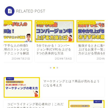
RELATED POST
ネスマインド
ビジネスマインド
ビジネスマインド
明が下手な人の特徴5
5分でわかる！コンバー
勉強するときに集中
！説明のストレスがな
ジョン率(CVR)を上げる
上げるお菓子一覧と
なるテクニックを解説
3つの具体的な方法
力が上がる理由を解
2024年7月21日
2024年7月4日
2024年8
マーケティングとは？商品が売れるよう
になる考え方
コピーライティング初心者向け｜これだ